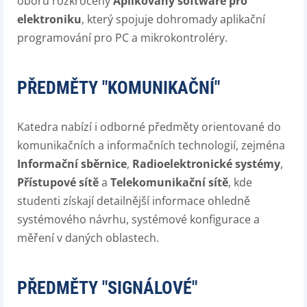
oborů rozkročený
Aplikovaný software pro
elektroniku
, který spojuje dohromady aplikační
programování pro PC a mikrokontroléry.
PŘEDMĚTY "KOMUNIKAČNÍ"
Katedra nabízí i odborné předměty orientované do
komunikačních a informačních technologií, zejména
Informační sběrnice
,
Radioelektronické systémy
,
Přístupové sítě
a
Telekomunikační sítě
, kde
studenti získají detailnější informace ohledně
systémového návrhu, systémové konfigurace a
měření v daných oblastech.
PŘEDMĚTY "SIGNÁLOVÉ"